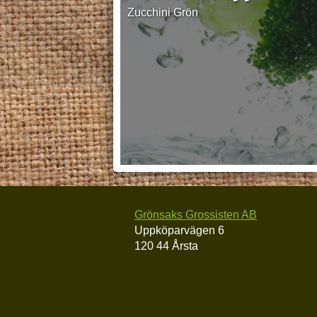
Zucchini Grön
Grönsaks Grossisten AB
Uppköparvägen 6
120 44
Årsta