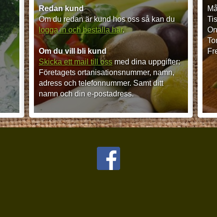
Redan kund
Må
Om du redan är kund hos oss så kan du
Ti
logga in och beställa här
.
On
To
Om du vill bli kund
Fr
Skicka ett mail till oss
med dina uppgifter:
Företagets ortanisationsnummer, namn,
adress och telefonnummer. Samt ditt
namn och din e-postadress.