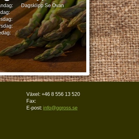
ndag:
Dagsklipp Se Ovan
sdag:
sdag:
rsdag:
edag:
Växel:
+46 8 556 13 520
Fax:
E-post:
info@ggross.se