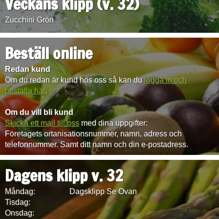
Veckans klipp (v. 32)
Zucchini Grön
Beställ online
Redan kund
Om du redan är kund hos oss så kan du
logga in och
beställa här
.
Om du vill bli kund
Skicka ett mail till oss
med dina uppgifter:
Företagets ortanisationsnummer, namn, adress och
telefonnummer. Samt ditt namn och din e-postadress.
Dagens klipp v. 32
Måndag:
Dagsklipp Se Ovan
Tisdag:
Onsdag: