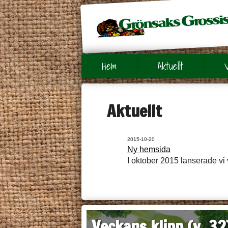
Hem
Aktuellt
Aktuellt
2015-10-20
Ny hemsida
I oktober 2015 lanserade vi
Veckans klipp (v. 32