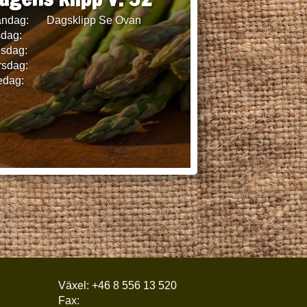
ndag:
Dagsklipp Se Ovan
sdag:
sdag:
rsdag:
edag:
Växel:
+46 8 556 13 520
Fax: