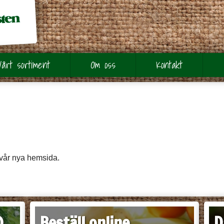
Vårt sortiment
Om oss
Kontakt
 vår nya hemsida.
)
Beställ online
D