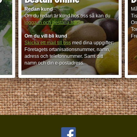
Redan kund
Må
Om du redan är kund hos oss så kan du
Ti
logga in och beställa här
.
On
To
Om du vill bli kund
Fr
Skicka ett mail till oss
med dina uppgifter:
Företagets ortanisationsnummer, namn,
adress och telefonnummer. Samt ditt
namn och din e-postadress.