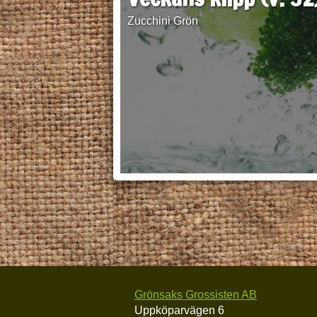
Zucchini Grön
Grönsaks Grossisten AB
Uppköparvägen 6