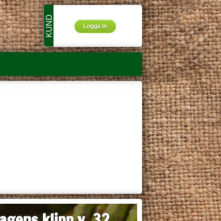
KUND
Logga in
agens klipp v. 32